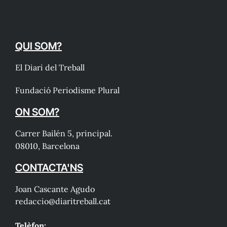
QUI SOM?
El Diari del Treball
Fundació Periodisme Plural
ON SOM?
Carrer Bailén 5, principal.
08010, Barcelona
CONTACTA'NS
Joan Cascante Agudo
redaccio@diaritreball.cat
Telèfon: