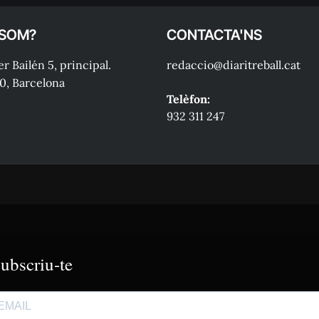
 SOM?
CONTACTA'NS
r Bailén 5, principal.
redaccio@diaritreball.cat
0, Barcelona
Telèfon:
932 311 247