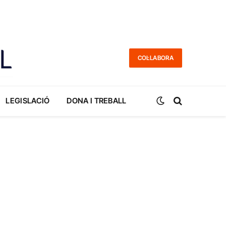
COL·LABORA
LEGISLACIÓ
DONA I TREBALL