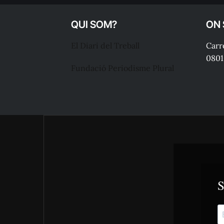
QUI SOM?
ON
El Diari del Treball
Carre
0801
Fundació Periodisme Plural