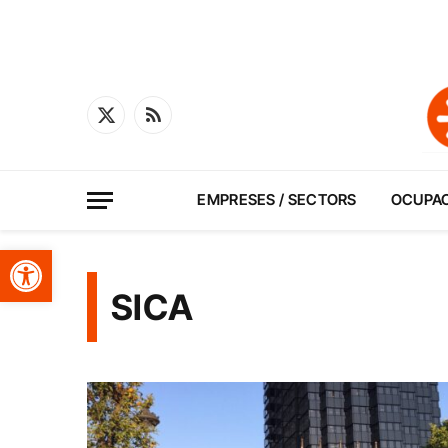
X
RSS
(Twitter)
EMPRESES / SECTORS
OCUPA
Obre la barra d'eines
SICA