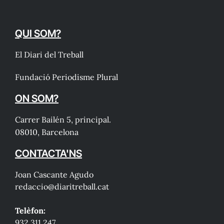
QUI SOM?
El Diari del Treball
Fundació Periodisme Plural
ON SOM?
Carrer Bailén 5, principal.
08010, Barcelona
CONTACTA'NS
Joan Cascante Agudo
redaccio@diaritreball.cat
Telèfon:
932 311 247