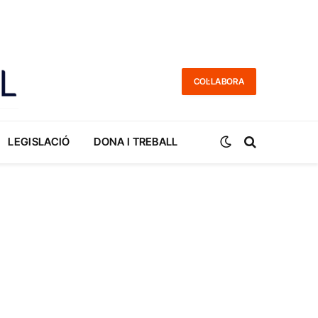
COL·LABORA
LEGISLACIÓ
DONA I TREBALL