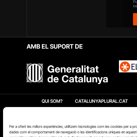
AMB EL SUPORT DE
QUI SOM?
CATALUNYAPLURAL.CAT
Per a oferir les millors experiències, utilitzem tecnologies com les cookies per a p
dades com el comportament de navegació o les identificacions úniques en aquest 