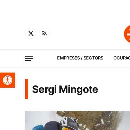
X
RSS
(Twitter)
EMPRESES / SECTORS
OCUPA
Obre la barra d'eines
Sergi Mingote