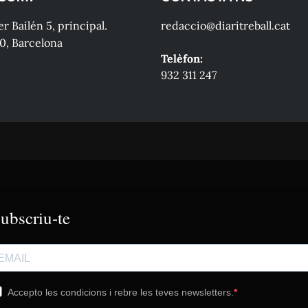
r Bailén 5, principal.
redaccio@diaritreball.cat
0, Barcelona
Telèfon:
932 311 247