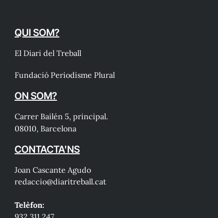
QUI SOM?
El Diari del Treball
Fundació Periodisme Plural
ON SOM?
Carrer Bailén 5, principal.
08010, Barcelona
CONTACTA'NS
Joan Cascante Agudo
redaccio@diaritreball.cat
Telèfon:
932 311 247