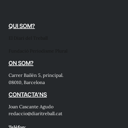
QUI SOM?
El Diari del Treball
Fundació Periodisme Plural
ON SOM?
Carrer Bailén 5, principal.
08010, Barcelona
CONTACTA'NS
Joan Cascante Agudo
redaccio@diaritreball.cat
Telèfon: