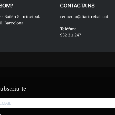
 SOM?
CONTACTA'NS
r Bailén 5, principal.
redaccio@diaritreball.cat
0, Barcelona
Telèfon:
932 311 247