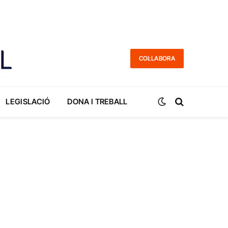
COL·LABORA
LEGISLACIÓ
DONA I TREBALL