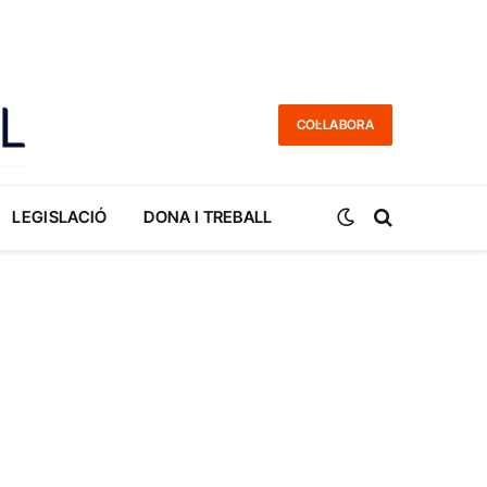
COL·LABORA
LEGISLACIÓ
DONA I TREBALL