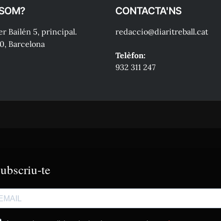
 SOM?
CONTACTA'NS
r Bailén 5, principal.
redaccio@diaritreball.cat
0, Barcelona
Telèfon:
932 311 247