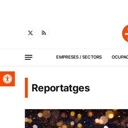
X
RSS
(Twitter)
EMPRESES / SECTORS
OCUPA
Obre la barra d'eines
Reportatges