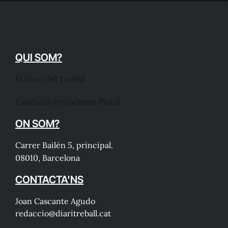
QUI SOM?
El Diari del Treball
Fundació Periodisme Plural
ON SOM?
Carrer Bailén 5, principal.
08010, Barcelona
CONTACTA'NS
Joan Cascante Agudo
redaccio@diaritreball.cat