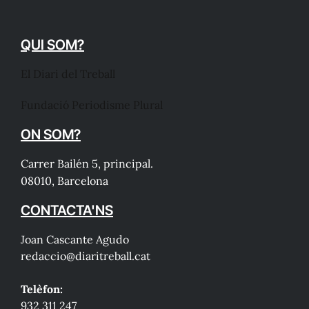
QUI SOM?
El Diari del Treball
Fundació Periodisme Plural
ON SOM?
Carrer Bailén 5, principal.
08010, Barcelona
CONTACTA'NS
Joan Cascante Agudo
redaccio@diaritreball.cat
Telèfon:
932 311 247