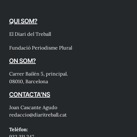
QUI SOM?
El Diari del Treball
Fundació Periodisme Plural
ON SOM?
Carrer Bailén 5, principal.
08010, Barcelona
CONTACTA'NS
Joan Cascante Agudo
redaccio@diaritreball.cat
Telèfon:
932 311 247