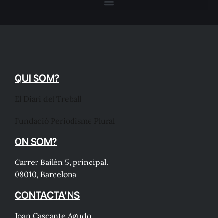
QUI SOM?
El Diari del Treball
Fundació Periodisme Plural
ON SOM?
Carrer Bailén 5, principal.
08010, Barcelona
CONTACTA'NS
Joan Cascante Agudo