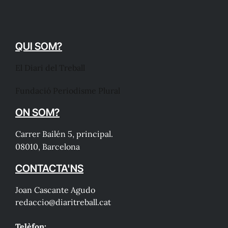
QUI SOM?
El Diari del Treball
Fundació Periodisme Plural
ON SOM?
Carrer Bailén 5, principal.
08010, Barcelona
CONTACTA'NS
Joan Cascante Agudo
redaccio@diaritreball.cat
Telèfon: