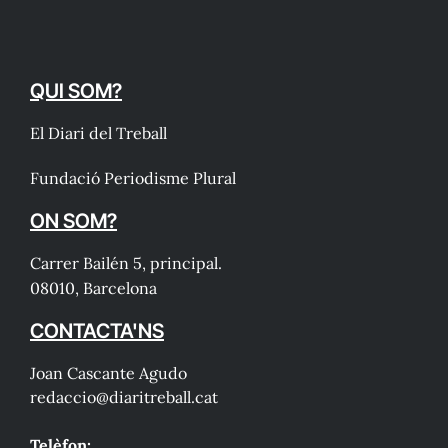
QUI SOM?
El Diari del Treball
Fundació Periodisme Plural
ON SOM?
Carrer Bailén 5, principal.
08010, Barcelona
CONTACTA'NS
Joan Cascante Agudo
redaccio@diaritreball.cat
Telèfon: