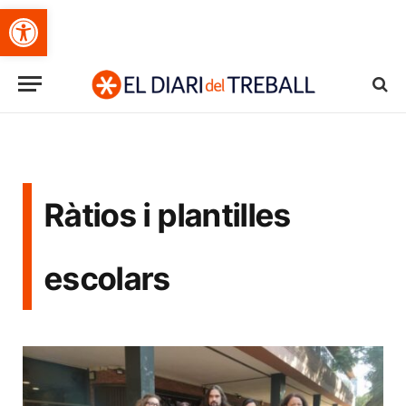
Obre la barra d'eines
Ràtios i plantilles
escolars