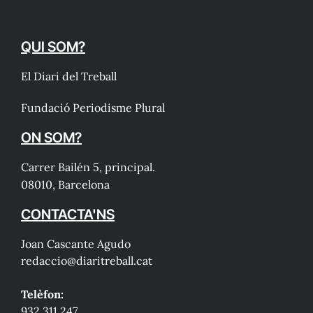
QUI SOM?
El Diari del Treball
Fundació Periodisme Plural
ON SOM?
Carrer Bailén 5, principal.
08010, Barcelona
CONTACTA'NS
Joan Cascante Agudo
redaccio@diaritreball.cat
Telèfon:
932 311 247