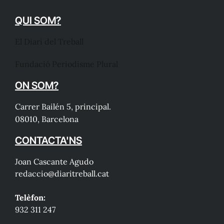
QUI SOM?
El Diari del Treball
Fundació Periodisme Plural
ON SOM?
Carrer Bailén 5, principal.
08010, Barcelona
CONTACTA'NS
Joan Cascante Agudo
redaccio@diaritreball.cat
Telèfon:
932 311 247