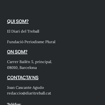
QUI SOM?
El Diari del Treball
Fundació Periodisme Plural
ON SOM?
Carrer Bailén 5, principal.
08010, Barcelona
CONTACTA'NS
Joan Cascante Agudo
redaccio@diaritreball.cat
Telèfon: