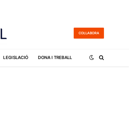
COL·LABORA
LEGISLACIÓ
DONA I TREBALL