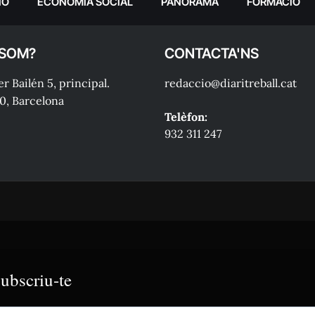
IÓ
ECONOMIA SOCIAL
PANORAMA
FORMACIÓ
 SOM?
CONTACTA'NS
r Bailén 5, principal.
redaccio@diaritreball.cat
0, Barcelona
Telèfon:
932 311 247