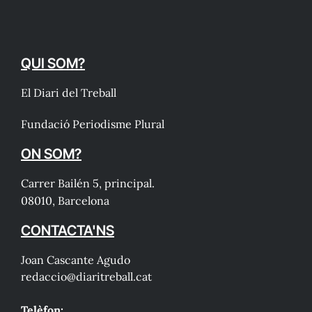
QUI SOM?
El Diari del Treball
Fundació Periodisme Plural
ON SOM?
Carrer Bailén 5, principal.
08010, Barcelona
CONTACTA'NS
Joan Cascante Agudo
redaccio@diaritreball.cat
Telèfon: