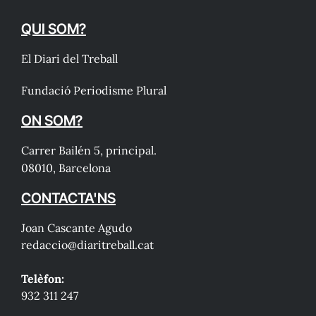
QUI SOM?
El Diari del Treball
Fundació Periodisme Plural
ON SOM?
Carrer Bailén 5, principal.
08010, Barcelona
CONTACTA'NS
Joan Cascante Agudo
redaccio@diaritreball.cat
Telèfon:
932 311 247