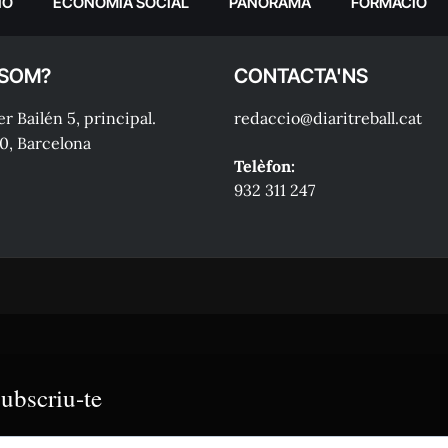
IÓ
ECONOMIA SOCIAL
PANORAMA
FORMACIÓ
 SOM?
CONTACTA'NS
r Bailén 5, principal.
redaccio@diaritreball.cat
0, Barcelona
Telèfon:
932 311 247