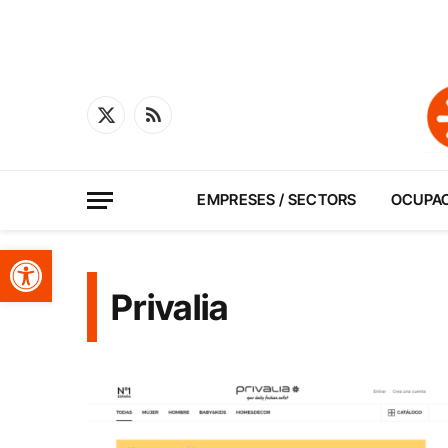
X
RSS
(Twitter)
EMPRESES / SECTORS
OCUPA
Obre la barra d'eines
Privalia