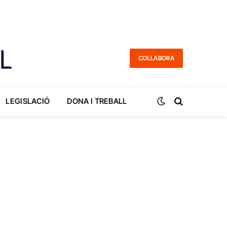
COL·LABORA
LEGISLACIÓ
DONA I TREBALL