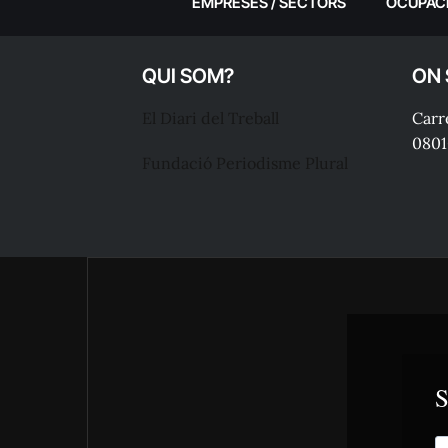
EMPRESES / SECTORS
OCUPAC
QUI SOM?
ON
El Diari del Treball
Carre
0801
Fundació Periodisme Plural