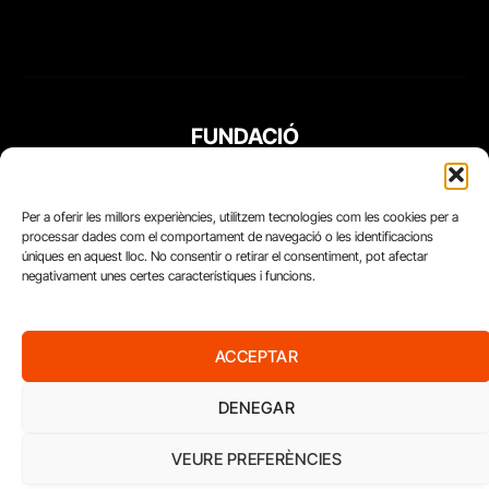
FUNDACIÓ
PERIODISME
PLURAL
Per a oferir les millors experiències, utilitzem tecnologies com les cookies per a
processar dades com el comportament de navegació o les identificacions
úniques en aquest lloc. No consentir o retirar el consentiment, pot afectar
negativament unes certes característiques i funcions.
ACCEPTAR
DENEGAR
VEURE PREFERÈNCIES
Diari del Treball, 2026