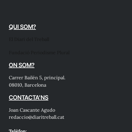
QUI SOM?
El Diari del Treball
Fundació Periodisme Plural
ON SOM?
Carrer Bailén 5, principal.
08010, Barcelona
CONTACTA'NS
Joan Cascante Agudo
redaccio@diaritreball.cat
Telèfon: