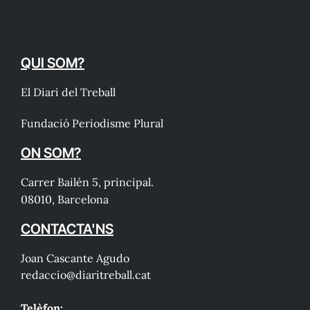
QUI SOM?
El Diari del Treball
Fundació Periodisme Plural
ON SOM?
Carrer Bailén 5, principal.
08010, Barcelona
CONTACTA'NS
Joan Cascante Agudo
redaccio@diaritreball.cat
Telèfon: