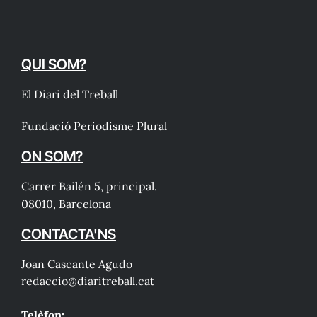
QUI SOM?
El Diari del Treball
Fundació Periodisme Plural
ON SOM?
Carrer Bailén 5, principal.
08010, Barcelona
CONTACTA'NS
Joan Cascante Agudo
redaccio@diaritreball.cat
Telèfon: