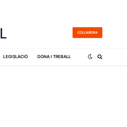
COL·LABORA
LEGISLACIÓ
DONA I TREBALL