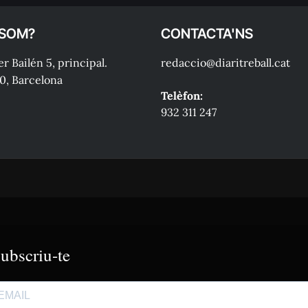
 SOM?
CONTACTA'NS
r Bailén 5, principal.
redaccio@diaritreball.cat
0, Barcelona
Telèfon:
932 311 247