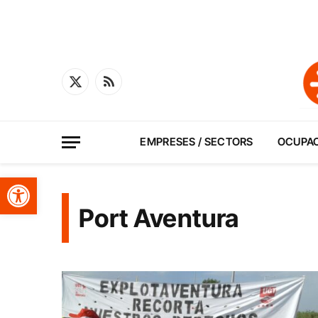
X
RSS
(Twitter)
EMPRESES / SECTORS
OCUPA
Obre la barra d'eines
Port Aventura