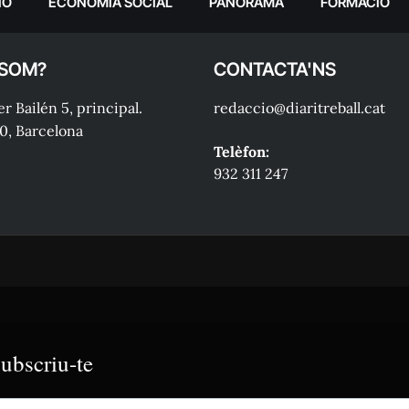
IÓ
ECONOMIA SOCIAL
PANORAMA
FORMACIÓ
 SOM?
CONTACTA'NS
r Bailén 5, principal.
redaccio@diaritreball.cat
0, Barcelona
Telèfon:
932 311 247