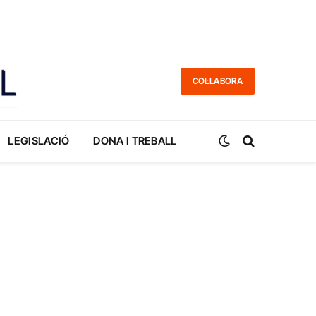
COL·LABORA
LEGISLACIÓ
DONA I TREBALL