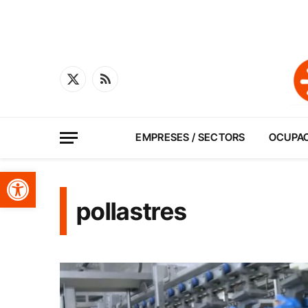
X
RSS
(Twitter)
EMPRESES / SECTORS
OCUPA
Obre la barra d'eines
pollastres