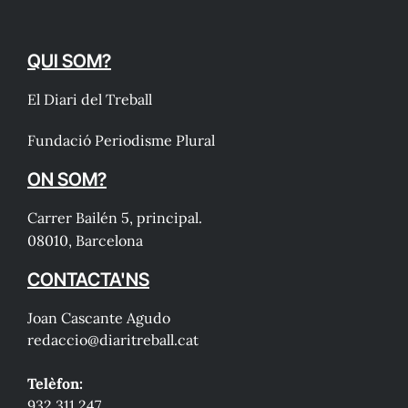
QUI SOM?
El Diari del Treball
Fundació Periodisme Plural
ON SOM?
Carrer Bailén 5, principal.
08010, Barcelona
CONTACTA'NS
Joan Cascante Agudo
redaccio@diaritreball.cat
Telèfon:
932 311 247