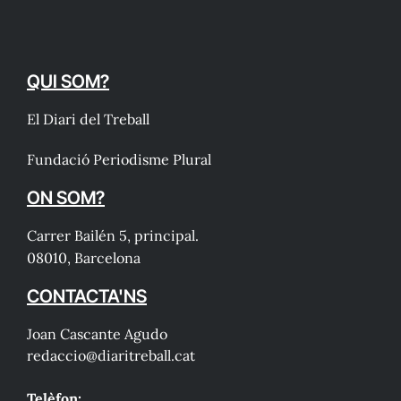
QUI SOM?
El Diari del Treball
Fundació Periodisme Plural
ON SOM?
Carrer Bailén 5, principal.
08010, Barcelona
CONTACTA'NS
Joan Cascante Agudo
redaccio@diaritreball.cat
Telèfon: