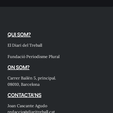
QUI SOM?
El Diari del Treball
Fundació Periodisme Plural
ON SOM?
Carrer Bailén 5, principal.
08010, Barcelona
CONTACTA'NS
Joan Cascante Agudo
redaccio@diaritreball.cat