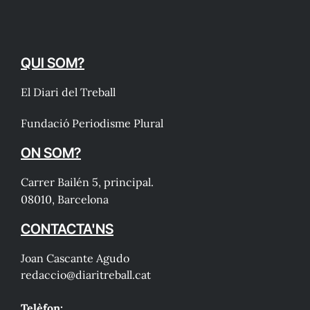
QUI SOM?
El Diari del Treball
Fundació Periodisme Plural
ON SOM?
Carrer Bailén 5, principal.
08010, Barcelona
CONTACTA'NS
Joan Cascante Agudo
redaccio@diaritreball.cat
Telèfon: