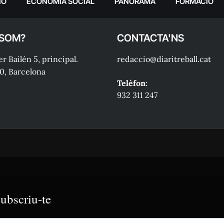
IÓ
ECONOMIA SOCIAL
PANORAMA
FORMACIÓ
 SOM?
CONTACTA'NS
r Bailén 5, principal.
redaccio@diaritreball.cat
0, Barcelona
Telèfon:
932 311 247