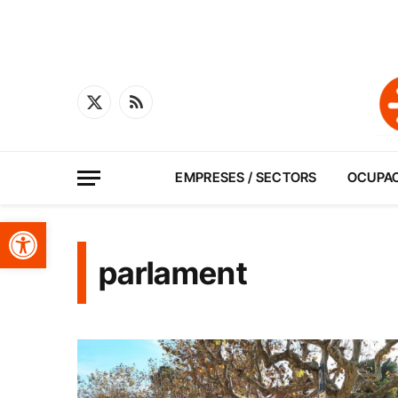
X
RSS
(Twitter)
EMPRESES / SECTORS
OCUPA
Obre la barra d'eines
parlament