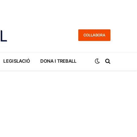
COL·LABORA
LEGISLACIÓ
DONA I TREBALL