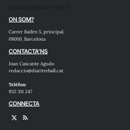
Fundació Periodisme Plural
ON SOM?
Carrer Bailén 5, principal.
08010, Barcelona
CONTACTA'NS
Joan Cascante Agudo
redaccio@diaritreball.cat
Telèfon:
932 311 247
CONNECTA
X
RSS
(Twitter)