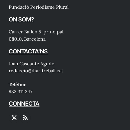
Fundació Periodisme Plural
ON SOM?
Carrer Bailén 5, principal.
08010, Barcelona
CONTACTA'NS
Joan Cascante Agudo
redaccio@diaritreball.cat
Telèfon:
932 311 247
CONNECTA
X
RSS
(Twitter)