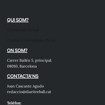
QUI SOM?
El Diari del Treball
Fundació Periodisme Plural
ON SOM?
Carrer Bailén 5, principal.
08010, Barcelona
CONTACTA'NS
Joan Cascante Agudo
redaccio@diaritreball.cat
Telèfon: