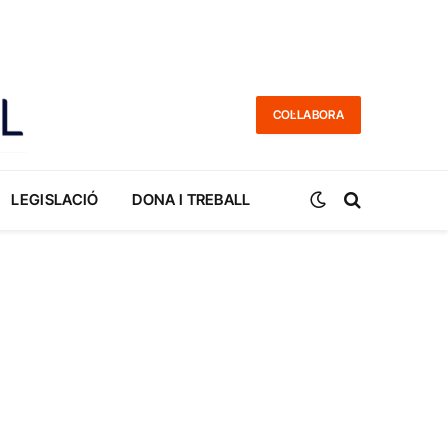
COL·LABORA
LEGISLACIÓ
DONA I TREBALL