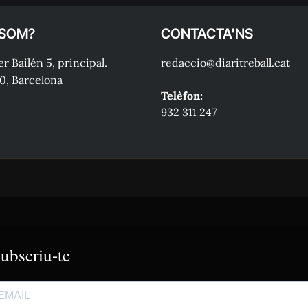
 SOM?
CONTACTA'NS
r Bailén 5, principal.
redaccio@diaritreball.cat
0, Barcelona
Telèfon:
932 311 247