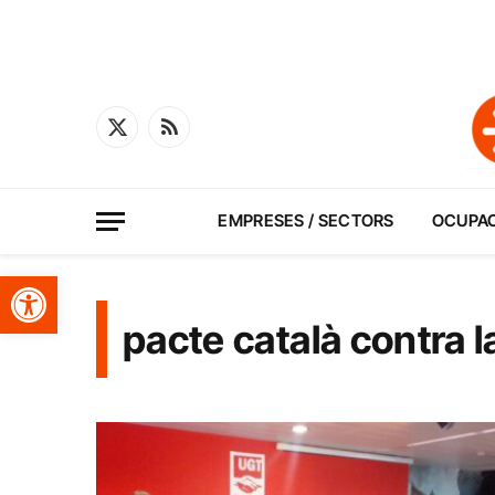
X
RSS
(Twitter)
EMPRESES / SECTORS
OCUPA
Obre la barra d'eines
pacte català contra l