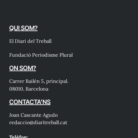
QUI SOM?
El Diari del Treball
Fundació Periodisme Plural
ON SOM?
Carrer Bailén 5, principal.
08010, Barcelona
CONTACTA'NS
Joan Cascante Agudo
redaccio@diaritreball.cat
Telèfon: