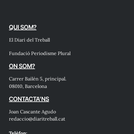
QUI SOM?
El Diari del Treball
Fundació Periodisme Plural
ON SOM?
Carrer Bailén 5, principal.
08010, Barcelona
CONTACTA'NS
Joan Cascante Agudo
redaccio@diaritreball.cat
Telèfon: