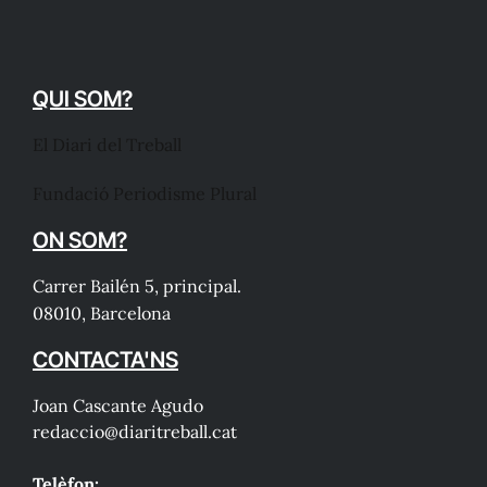
QUI SOM?
El Diari del Treball
Fundació Periodisme Plural
ON SOM?
Carrer Bailén 5, principal.
08010, Barcelona
CONTACTA'NS
Joan Cascante Agudo
redaccio@diaritreball.cat
Telèfon: