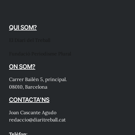
QUI SOM?
El Diari del Treball
Fundació Periodisme Plural
ON SOM?
Carrer Bailén 5, principal.
08010, Barcelona
CONTACTA'NS
Joan Cascante Agudo
redaccio@diaritreball.cat
Telèfon: