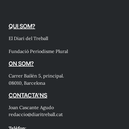
QUI SOM?
El Diari del Treball
Fundació Periodisme Plural
ON SOM?
Carrer Bailén 5, principal.
08010, Barcelona
CONTACTA'NS
Joan Cascante Agudo
redaccio@diaritreball.cat
Telèfon: