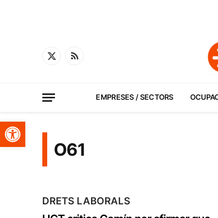
X
RSS
(Twitter)
EMPRESES / SECTORS
OCUPA
Obre la barra d'eines
O61
DRETS LABORALS