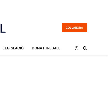
COL·LABORA
LEGISLACIÓ
DONA I TREBALL