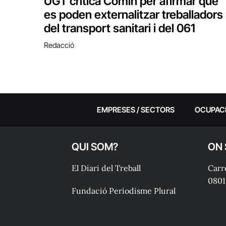
UGT critica Comín per afirmar que
es poden externalitzar treballadors
del transport sanitari i del 061
Redacció
EMPRESES / SECTORS
OCUPAC
QUI SOM?
ON
El Diari del Treball
Carre
0801
Fundació Periodisme Plural