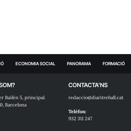
IÓ
ECONOMIA SOCIAL
PANORAMA
FORMACIÓ
 SOM?
CONTACTA'NS
r Bailén 5, principal.
redaccio@diaritreball.cat
0, Barcelona
Telèfon:
932 311 247