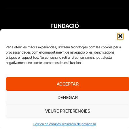
FUNDACIÓ
PERIODISME
PLURAL
Per a oferir les millors experiències, utilitzem tecnologies com les cookies per a
processar dades com el comportament de navegació o les identificacions
úniques en aquest lloc. No consentir o retirar el consentiment, pot afectar
negativament unes certes característiques i funcions.
ACCEPTAR
DENEGAR
VEURE PREFERÈNCIES
Diari del Treball, 2026
Política de cookies
Declaració de privadesa