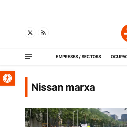
X
RSS
(Twitter)
EMPRESES / SECTORS
OCUPA
Obre la barra d'eines
Nissan marxa