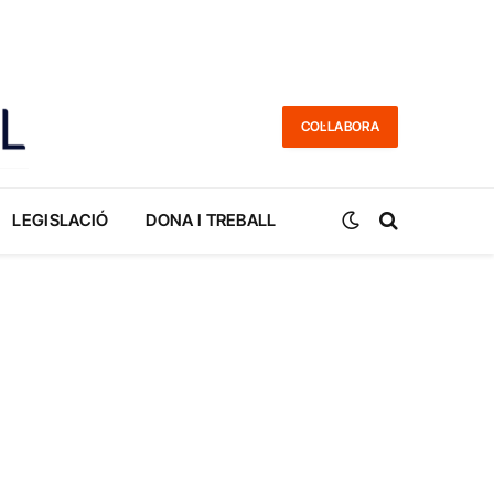
COL·LABORA
LEGISLACIÓ
DONA I TREBALL