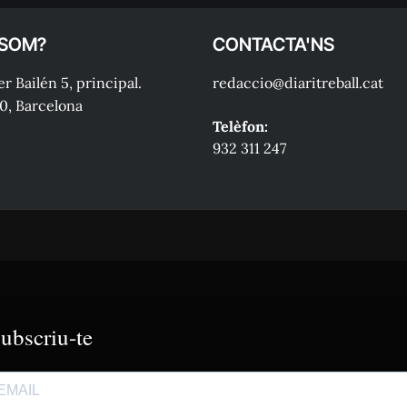
 SOM?
CONTACTA'NS
r Bailén 5, principal.
redaccio@diaritreball.cat
0, Barcelona
Telèfon:
932 311 247