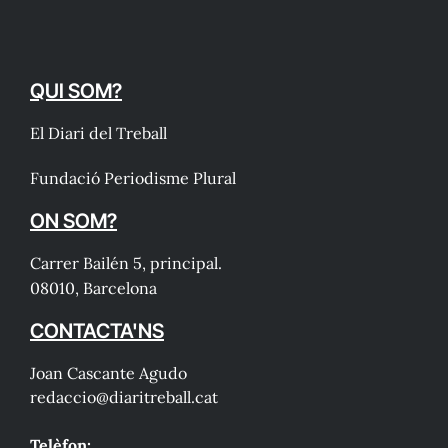
QUI SOM?
El Diari del Treball
Fundació Periodisme Plural
ON SOM?
Carrer Bailén 5, principal.
08010, Barcelona
CONTACTA'NS
Joan Cascante Agudo
redaccio@diaritreball.cat
Telèfon: