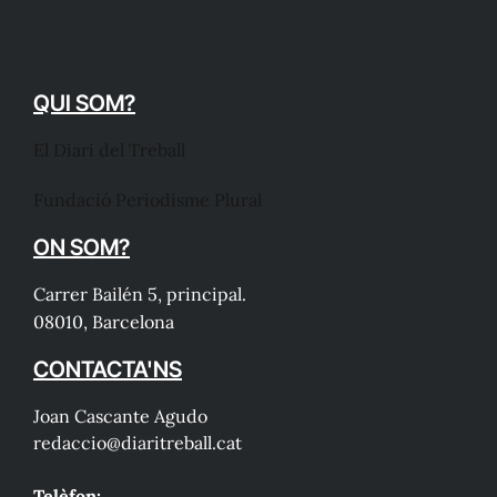
QUI SOM?
El Diari del Treball
Fundació Periodisme Plural
ON SOM?
Carrer Bailén 5, principal.
08010, Barcelona
CONTACTA'NS
Joan Cascante Agudo
redaccio@diaritreball.cat
Telèfon: