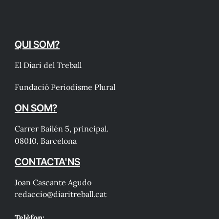
QUI SOM?
El Diari del Treball
Fundació Periodisme Plural
ON SOM?
Carrer Bailén 5, principal.
08010, Barcelona
CONTACTA'NS
Joan Cascante Agudo
redaccio@diaritreball.cat
Telèfon: