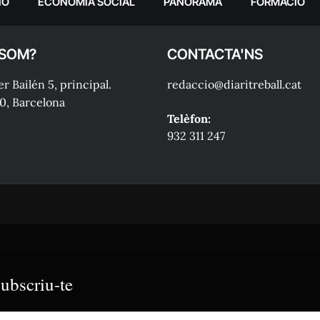
IÓ
ECONOMIA SOCIAL
PANORAMA
FORMACIÓ
 SOM?
CONTACTA'NS
r Bailén 5, principal.
redaccio@diaritreball.cat
0, Barcelona
Telèfon:
932 311 247