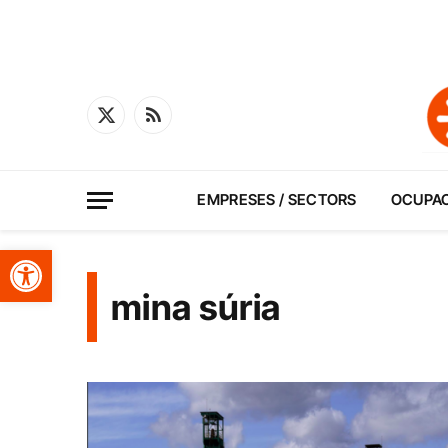
X
RSS
(Twitter)
EMPRESES / SECTORS
OCUPA
Obre la barra d'eines
mina súria