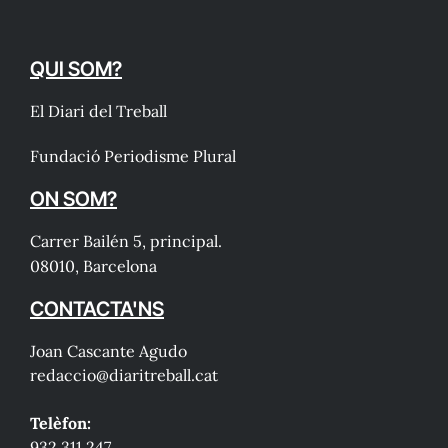
QUI SOM?
El Diari del Treball
Fundació Periodisme Plural
ON SOM?
Carrer Bailén 5, principal.
08010, Barcelona
CONTACTA'NS
Joan Cascante Agudo
redaccio@diaritreball.cat
Telèfon:
932 311 247